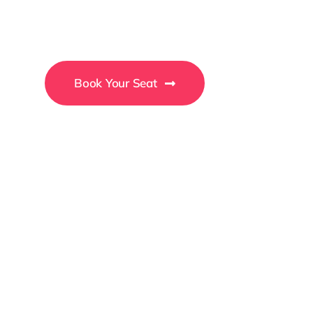
Conference
Book Your Seat
15-18 December
New York City