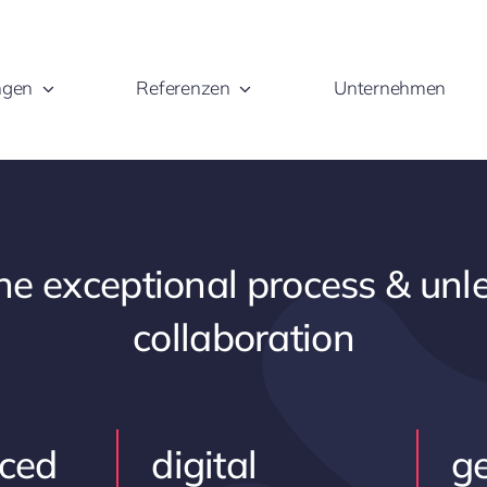
ngen
Referenzen
Unternehmen
ne exceptional process & unl
collaboration
nced
digital
ge