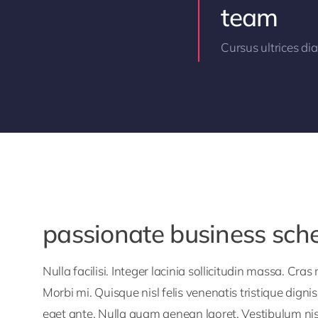
team
Cursus ultrices di
passionate business sc
Nulla facilisi. Integer lacinia sollicitudin massa. Cras
Morbi mi. Quisque nisl felis venenatis tristique digni
eget ante. Nulla quam aenean laoret. Vestibulum nisi 