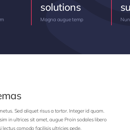
solutions
s
am
Magna augue temp
Nunc
hemas
 metus. Sed aliquet risus a tortor. Integer id quam.
ssim in ultrices sit amet, augue Proin sodales libero
lectus comodo facilisis ultricies pede.