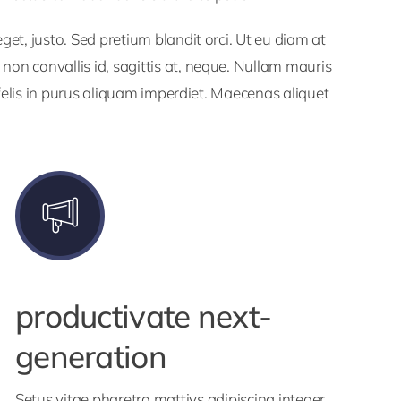
eget, justo. Sed pretium blandit orci. Ut eu diam at
non convallis id, sagittis at, neque. Nullam mauris
ut felis in purus aliquam imperdiet. Maecenas aliquet
productivate next-
generation
Setus vitae pharetra mattiys adipiscing integer