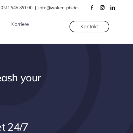
0511 546 891 00
|
info@woker-pb.de
Karriere
Kontakt
eash your
t 24/7