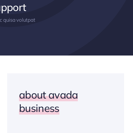
upport
 quisa volutpat
about avada
business