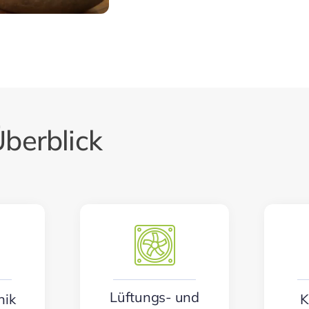
berblick
Lüftungs- und
nik
K