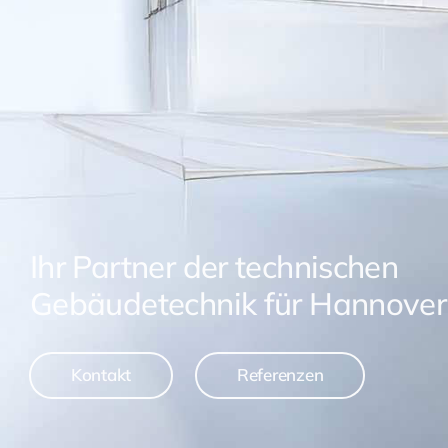
Ihr Partner der technischen
Gebäudetechnik
für Hannove
Kontakt
Referenzen