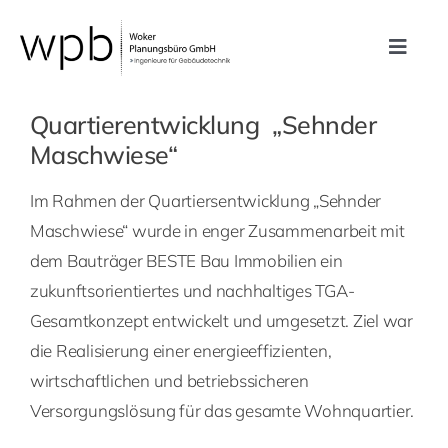
Zum
Inhalt
Toggle
springen
Navig
Leistungen
Quartierentwicklung „Sehnder
Maschwiese“
Referenzen
Im Rahmen der Quartiersentwicklung „Sehnder
Maschwiese“ wurde in enger Zusammenarbeit mit
Unternehmen
dem Bauträger BESTE Bau Immobilien ein
zukunftsorientiertes und nachhaltiges TGA-
Karriere
Gesamtkonzept entwickelt und umgesetzt. Ziel war
die Realisierung einer energieeffizienten,
Kontakt
wirtschaftlichen und betriebssicheren
Versorgungslösung für das gesamte Wohnquartier.