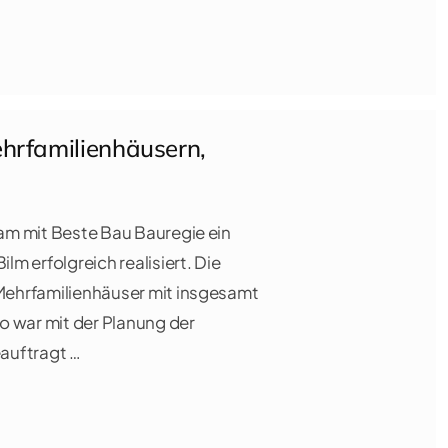
hrfamilienhäusern,
m mit Beste Bau Bauregie ein
m erfolgreich realisiert. Die
ehrfamilienhäuser mit insgesamt
o war mit der Planung der
auftragt …