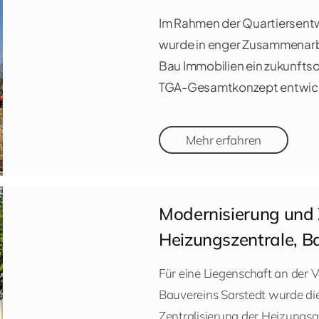
Im Rahmen der Quartiersent
wurde in enger Zusammenarb
Bau Immobilien ein zukunftso
TGA-Gesamtkonzept entwick
Mehr erfahren
Modernisierung und 
Heizungszentrale, B
Für eine Liegenschaft an der
Bauvereins Sarstedt wurde di
Zentralisierung der Heizungsa