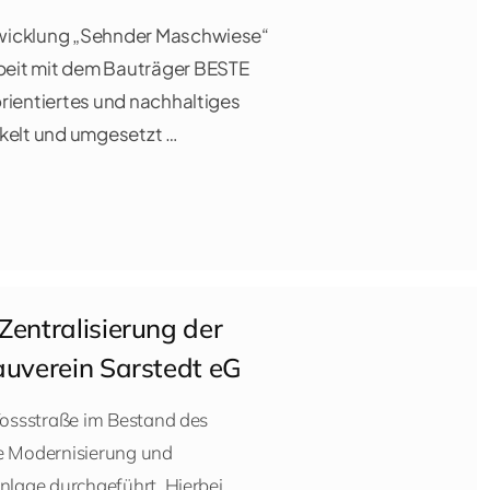
wicklung „Sehnder Maschwiese“
eit mit dem Bauträger BESTE
rientiertes und nachhaltiges
elt und umgesetzt …
Zentralisierung der
auverein Sarstedt eG
 Vossstraße im Bestand des
e Modernisierung und
nlage durchgeführt. Hierbei