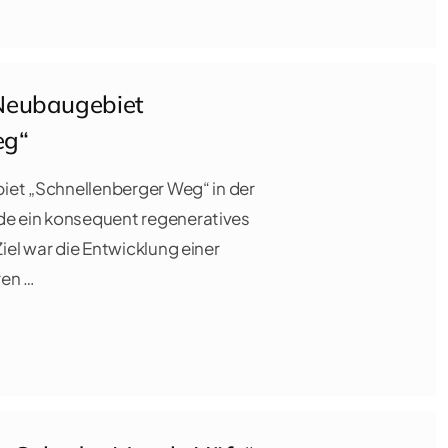
eubaugebiet
eg“
iet „Schnellenberger Weg“ in der
 ein konsequent regeneratives
el war die Entwicklung einer
ren …