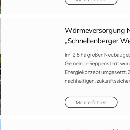
Wärmeversorgung N
„Schnellenberger W
Im 12,8 ha großen Neubaugeb
Gemeinde Reppenstedt wurde
Energiekonzept umgesetzt. Zi
nachhaltigen, zukunftssiche
Mehr erfahren