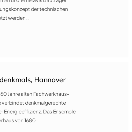
te für die meravis Bauträger
ungskonzept der technischen
etzt werden …
udenkmals, Hannover
 350 Jahre alten Fachwerkhaus-
ße verbindet denkmalgerechte
r Energieeffizienz. Das Ensemble
erhaus von 1680 …