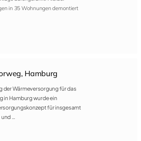
gen in 35 Wohnungen demontiert
orweg, Hamburg
g der Wärmeversorgung für das
 in Hamburg wurde ein
Versorgungskonzept für insgesamt
 und …