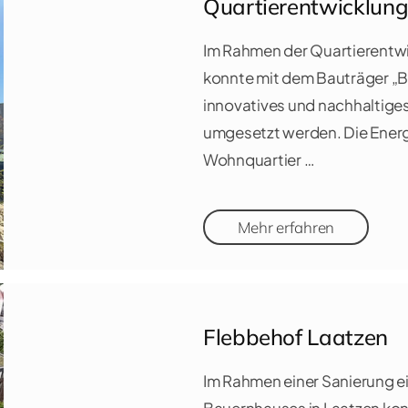
Quartierentwicklun
Im Rahmen der Quartierentw
konnte mit dem Bauträger „B
innovatives und nachhaltig
umgesetzt werden. Die Energ
Wohnquartier …
Mehr erfahren
Flebbehof Laatzen
Im Rahmen einer Sanierung e