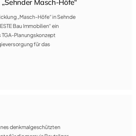
g „Sehnder Masch-Höfe“
icklung „Masch-Höfe“ in Sehnde
ESTE Bau Immobilien“ ein
es TGA-Planungskonzept
ieversorgung für das
ines denkmalgeschützten