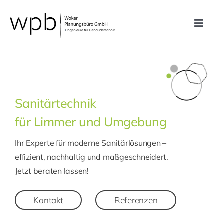
Zum
Inhalt
Toggle
springen
Navig
Leistungen
Referenzen
Sanitärtechnik
für Limmer und Umgebung
Unternehmen
Ihr Experte für moderne Sanitärlösungen –
Karriere
effizient, nachhaltig und maßgeschneidert.
Jetzt beraten lassen!
Kontakt
Kontakt
Referenzen