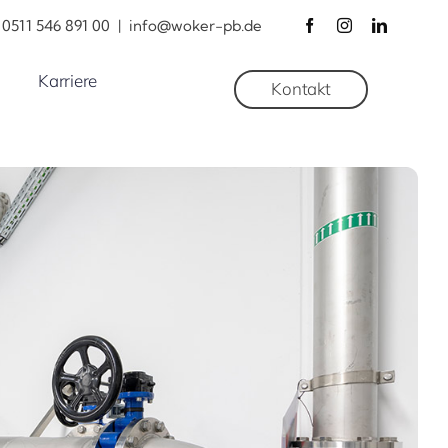
0511 546 891 00
|
info@woker-pb.de
Karriere
Kontakt