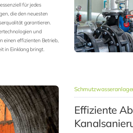
ssenziell für jedes
gen, die den neuesten
rqualität garantieren.
tertechnologien und
einen effizienten Betrieb,
t in Einklang bringt.
Schmutzwasseranlagen
Effiziente 
Kanalsanier