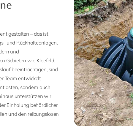
ine
g
nt gestalten – das ist
ngs- und Rückhalteanlagen,
rdern und
 Gebieten wie Kleefeld,
slauf beeinträchtigen, sind
er Team entwickelt
ntlasten, sondern auch
hinaus unterstützen wir
der Einholung behördlicher
llen und den reibungslosen