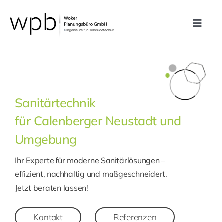
Zum
Inhalt
Toggle
springen
Navig
Leistungen
Referenzen
Sanitärtechnik
für Calenberger Neustadt und
Unternehmen
Umgebung
Karriere
Ihr Experte für moderne Sanitärlösungen –
effizient, nachhaltig und maßgeschneidert.
Kontakt
Jetzt beraten lassen!
Kontakt
Referenzen