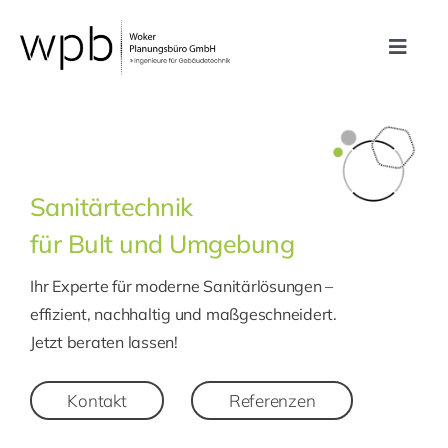
Zum
Inhalt
Toggle
springen
Navig
Leistungen
Referenzen
Sanitärtechnik
für Bult und Umgebung
Unternehmen
Ihr Experte für moderne Sanitärlösungen –
Karriere
effizient, nachhaltig und maßgeschneidert.
Jetzt beraten lassen!
Kontakt
Kontakt
Referenzen