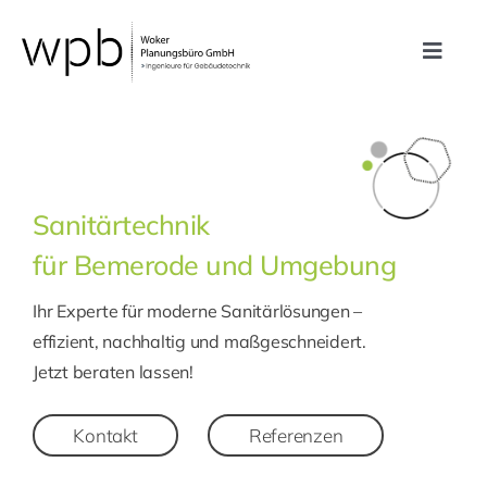
Zum
Inhalt
Toggle
springen
Navig
Leistungen
Referenzen
Sanitärtechnik
für Bemerode und Umgebung
Unternehmen
Ihr Experte für moderne Sanitärlösungen –
Karriere
effizient, nachhaltig und maßgeschneidert.
Jetzt beraten lassen!
Kontakt
Kontakt
Referenzen