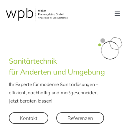
Zum
Inhalt
Toggle
springen
Navig
Leistungen
Referenzen
Sanitärtechnik
für Anderten und Umgebung
Unternehmen
Ihr Experte für moderne Sanitärlösungen –
Karriere
effizient, nachhaltig und maßgeschneidert.
Jetzt beraten lassen!
Kontakt
Kontakt
Referenzen