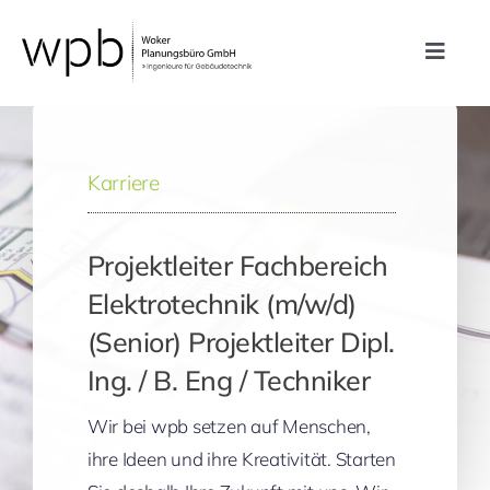
Zum
Inhalt
Toggle
springen
Navig
Leistungen
Karriere
Referenzen
Projektleiter Fachbereich
Unternehmen
Elektrotechnik (m/w/d)
(Senior) Projektleiter Dipl.
Karriere
Ing. / B. Eng / Techniker
Kontakt
Wir bei wpb setzen auf Menschen,
ihre Ideen und ihre Kreativität. Starten