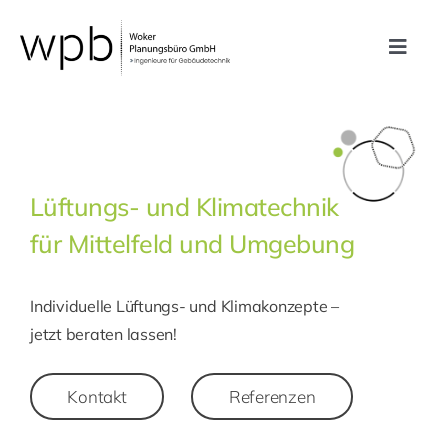
Zum
Inhalt
Toggle
springen
Navig
Leistungen
Referenzen
Lüftungs- und Klimatechnik
für Mittelfeld und Umgebung
Unternehmen
Individuelle Lüftungs- und Klimakonzepte –
Karriere
jetzt beraten lassen!
Kontakt
Kontakt
Referenzen