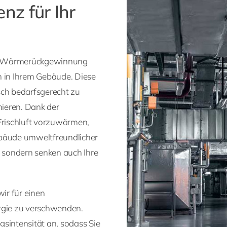
enz für Ihr
it Wärmerückgewinnung
on in Ihrem Gebäude. Diese
sch bedarfsgerecht zu
mieren. Dank der
rischluft vorzuwärmen,
ebäude umweltfreundlicher
, sondern senken auch Ihre
ir für einen
ergie zu verschwenden.
sintensität an, sodass Sie