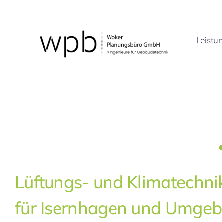
Zum
Inhalt
springen
Leistu
Lüftungs- und Klimatechni
für Isernhagen und Umge