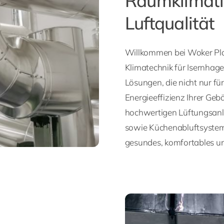
Raumklimati
Luftqualität
Willkommen bei Woker Pla
Klimatechnik für Isernha
Lösungen, die nicht nur f
Energieeffizienz Ihrer Geb
hochwertigen Lüftungsanl
sowie Küchenabluftsystem
gesundes, komfortables un