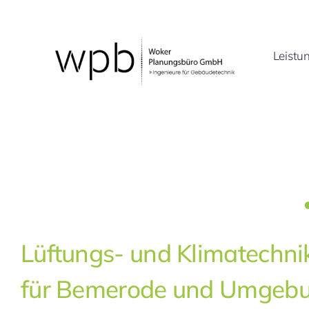
Zum
Inhalt
springen
Leistu
Lüftungs- und Klimatechni
für Bemerode und Umgeb