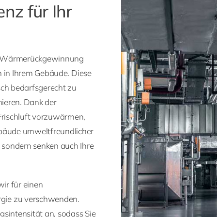
enz für Ihr
it Wärmerückgewinnung
on in Ihrem Gebäude. Diese
sch bedarfsgerecht zu
mieren. Dank der
rischluft vorzuwärmen,
ebäude umweltfreundlicher
, sondern senken auch Ihre
ir für einen
ergie zu verschwenden.
sintensität an, sodass Sie