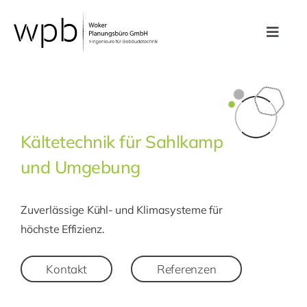
Zum
Inhalt
Toggle
springen
Navig
Leistungen
Referenzen
Kältetechnik für Sahlkamp
und Umgebung
Unternehmen
Zuverlässige Kühl- und Klimasysteme für
Karriere
höchste Effizienz.
Kontakt
Kontakt
Referenzen