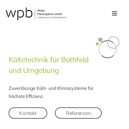
Zum
Inhalt
Toggle
springen
Navig
Leistungen
Referenzen
Kältetechnik für Bothfeld
und Umgebung
Unternehmen
Zuverlässige Kühl- und Klimasysteme für
Karriere
höchste Effizienz.
Kontakt
Kontakt
Referenzen