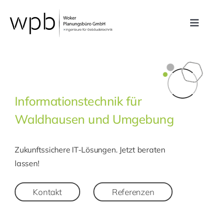
Zum
Inhalt
Toggle
springen
Navig
Leistungen
Referenzen
Informationstechnik für
Waldhausen und Umgebung
Unternehmen
Zukunftssichere IT-Lösungen. Jetzt beraten
Karriere
lassen!
Kontakt
Kontakt
Referenzen