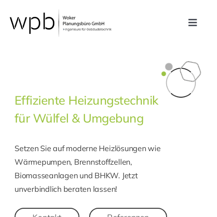
Zum
Inhalt
Toggle
springen
Navig
Leistungen
Referenzen
Effiziente Heizungstechnik
für Wülfel & Umgebung
Unternehmen
Setzen Sie auf moderne Heizlösungen wie
Karriere
Wärmepumpen, Brennstoffzellen,
Biomasseanlagen und BHKW. Jetzt
Kontakt
unverbindlich beraten lassen!