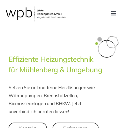
Zum
Inhalt
Toggle
springen
Navig
Leistungen
Referenzen
Effiziente Heizungstechnik
für Mühlenberg & Umgebung
Unternehmen
Setzen Sie auf moderne Heizlösungen wie
Karriere
Wärmepumpen, Brennstoffzellen,
Biomasseanlagen und BHKW. Jetzt
Kontakt
unverbindlich beraten lassen!