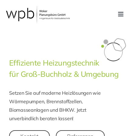
Zum
Inhalt
Toggle
springen
Navig
Leistungen
Referenzen
Effiziente Heizungstechnik
für Groß-Buchholz & Umgebung
Unternehmen
Setzen Sie auf moderne Heizlösungen wie
Karriere
Wärmepumpen, Brennstoffzellen,
Biomasseanlagen und BHKW. Jetzt
Kontakt
unverbindlich beraten lassen!