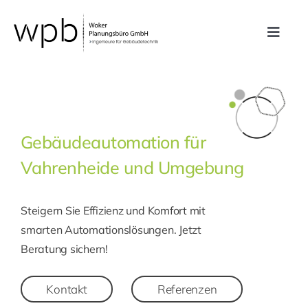
Zum
Inhalt
Toggle
springen
Navig
Leistungen
Referenzen
Gebäudeautomation für
Vahrenheide und Umgebung
Unternehmen
Steigern Sie Effizienz und Komfort mit
Karriere
smarten Automationslösungen. Jetzt
Beratung sichern!
Kontakt
Kontakt
Referenzen