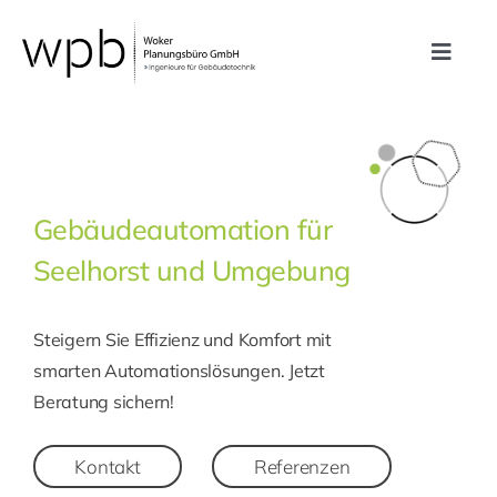
Zum
Inhalt
Toggle
springen
Navig
Leistungen
Referenzen
Gebäudeautomation für
Seelhorst und Umgebung
Unternehmen
Steigern Sie Effizienz und Komfort mit
Karriere
smarten Automationslösungen. Jetzt
Beratung sichern!
Kontakt
Kontakt
Referenzen