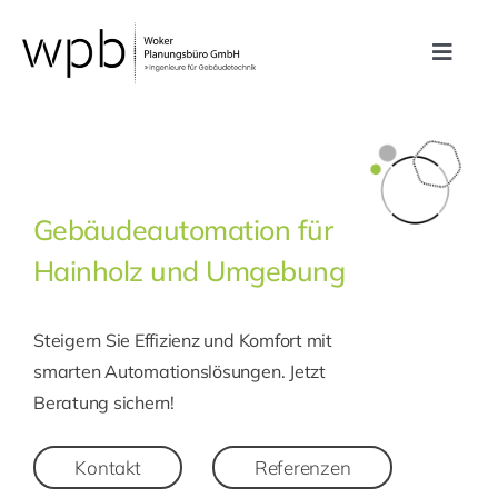
Zum
Inhalt
Toggle
springen
Navig
Leistungen
Referenzen
Gebäudeautomation für
Hainholz und Umgebung
Unternehmen
Steigern Sie Effizienz und Komfort mit
Karriere
smarten Automationslösungen. Jetzt
Beratung sichern!
Kontakt
Kontakt
Referenzen