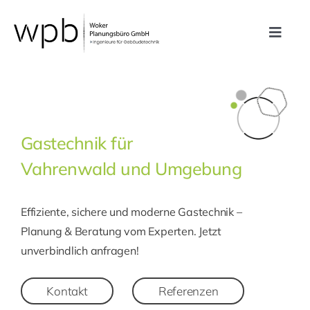
Zum
Inhalt
Toggle
springen
Navig
Leistungen
Referenzen
Gastechnik für
Vahrenwald und Umgebung
Unternehmen
Effiziente, sichere und moderne Gastechnik –
Karriere
Planung & Beratung vom Experten. Jetzt
unverbindlich anfragen!
Kontakt
Kontakt
Referenzen