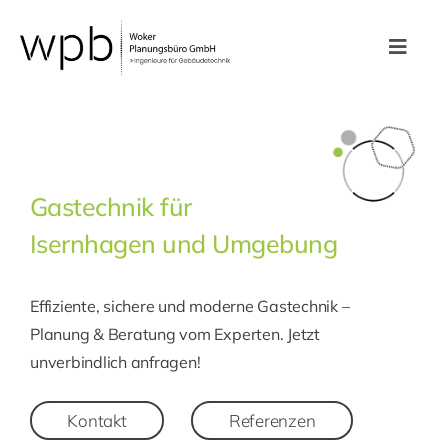
Zum
Inhalt
Toggle
springen
Navig
Leistungen
Referenzen
Gastechnik für
Isernhagen und Umgebung
Unternehmen
Effiziente, sichere und moderne Gastechnik –
Karriere
Planung & Beratung vom Experten. Jetzt
unverbindlich anfragen!
Kontakt
Kontakt
Referenzen