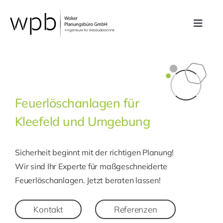
Zum
Inhalt
Toggle
springen
Navig
Leistungen
Referenzen
Feuerlöschanlagen für
Kleefeld und Umgebung
Unternehmen
Sicherheit beginnt mit der richtigen Planung!
Karriere
Wir sind Ihr Experte für maßgeschneiderte
Feuerlöschanlagen. Jetzt beraten lassen!
Kontakt
Kontakt
Referenzen