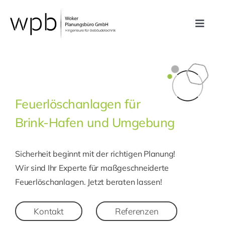
Zum
Inhalt
Toggle
springen
Navig
Leistungen
Referenzen
Feuerlöschanlagen für
Brink-Hafen und Umgebung
Unternehmen
Sicherheit beginnt mit der richtigen Planung!
Karriere
Wir sind Ihr Experte für maßgeschneiderte
Feuerlöschanlagen. Jetzt beraten lassen!
Kontakt
Kontakt
Referenzen