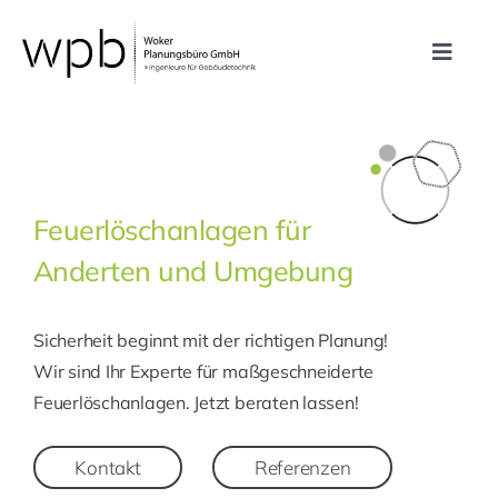
Zum
Inhalt
Toggle
springen
Navig
Leistungen
Referenzen
Feuerlöschanlagen für
Anderten und Umgebung
Unternehmen
Sicherheit beginnt mit der richtigen Planung!
Karriere
Wir sind Ihr Experte für maßgeschneiderte
Feuerlöschanlagen. Jetzt beraten lassen!
Kontakt
Kontakt
Referenzen