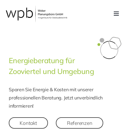
Zum
Inhalt
Toggle
springen
Navig
Leistungen
Referenzen
Energieberatung für
Zooviertel und Umgebung
Unternehmen
Sparen Sie Energie & Kosten mit unserer
Karriere
professionellen Beratung. Jetzt unverbindlich
informieren!
Kontakt
Kontakt
Referenzen