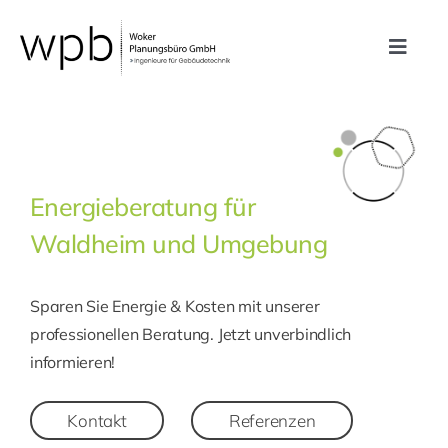
Zum
Inhalt
Toggle
springen
Navig
Leistungen
Referenzen
Energieberatung für
Waldheim und Umgebung
Unternehmen
Sparen Sie Energie & Kosten mit unserer
Karriere
professionellen Beratung. Jetzt unverbindlich
informieren!
Kontakt
Kontakt
Referenzen