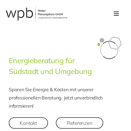
Zum
Inhalt
Toggle
springen
Navig
Leistungen
Referenzen
Energieberatung für
Südstadt und Umgebung
Unternehmen
Sparen Sie Energie & Kosten mit unserer
Karriere
professionellen Beratung. Jetzt unverbindlich
informieren!
Kontakt
Kontakt
Referenzen