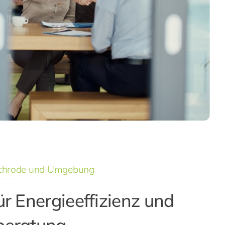
irchrode und Umgebung
ür Energieeffizienz und
beratung