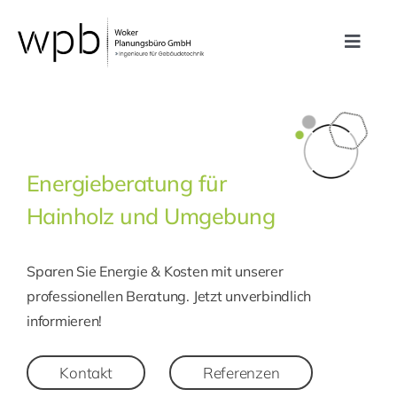
Zum
Inhalt
Toggle
springen
Navig
Leistungen
Referenzen
Energieberatung für
Hainholz und Umgebung
Unternehmen
Sparen Sie Energie & Kosten mit unserer
Karriere
professionellen Beratung. Jetzt unverbindlich
informieren!
Kontakt
Kontakt
Referenzen