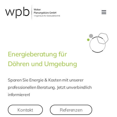
Zum
Inhalt
Toggle
springen
Navig
Leistungen
Referenzen
Energieberatung für
Döhren und Umgebung
Unternehmen
Sparen Sie Energie & Kosten mit unserer
Karriere
professionellen Beratung. Jetzt unverbindlich
informieren!
Kontakt
Kontakt
Referenzen