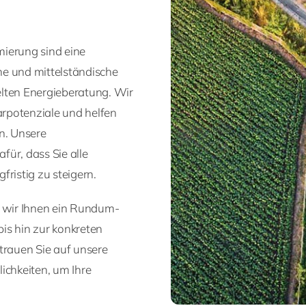
mierung sind eine
ne und mittelständische
elten Energieberatung. Wir
arpotenziale und helfen
n. Unsere
ür, dass Sie alle
fristig zu steigern.
n wir Ihnen ein Rundum-
is hin zur konkreten
rauen Sie auf unsere
chkeiten, um Ihre